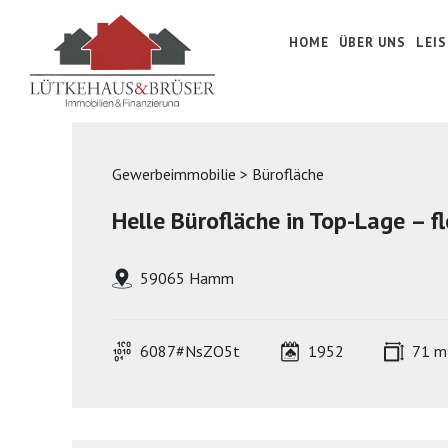
HOME
ÜBER UNS
LEI
Gewerbeimmobilie > Bürofläche
Helle Bürofläche in Top-Lage – f
59065 Hamm
6087#NsZO5t
1952
71 m