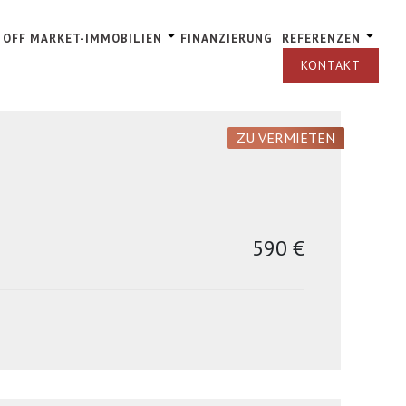
OFF MARKET-IMMOBILIEN
FINANZIERUNG
REFERENZEN
KONTAKT
OFF MARKET IMMOBILIE
KAUFEN
OFF MARKET IMMOBILIE
ZU VERMIETEN
VERKAUFEN
590 €