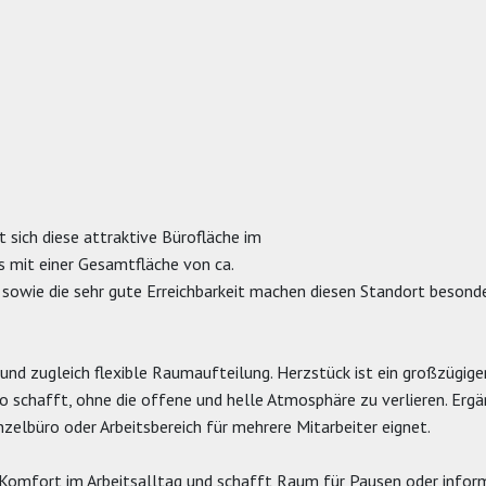
WOHNUNG VERKAUFEN BEI
MÜNSTER
 sich diese attraktive Bürofläche im
 mit einer Gesamtfläche von ca.
owie die sehr gute Erreichbarkeit machen diesen Standort besonde
und zugleich flexible Raumaufteilung. Herzstück ist ein großzügig
o schafft, ohne die offene und helle Atmosphäre zu verlieren. Ergä
nzelbüro oder Arbeitsbereich für mehrere Mitarbeiter eignet.
 Komfort im Arbeitsalltag und schafft Raum für Pausen oder infor